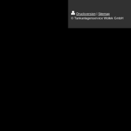
Druckversion
|
Sitemap
© Tankanlagenservice Wollek GmbH